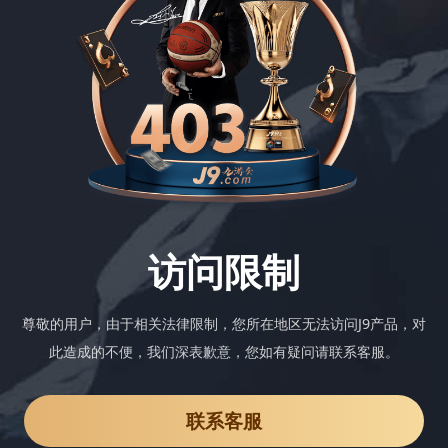
访问限制
尊敬的用户，由于相关法律限制，您所在地区无法访问J9产品，对
此造成的不便，我们深表歉意，您如有疑问请联系客服。
联系客服