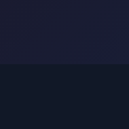
威尼斯人官网 | 奢华体验 尽
快速链接
在此刻
认识
威尼斯
体育要闻
威尼斯人官网为您开启奢华体验之旅，即
刻预订澳门威尼斯人酒店，尊享度假村娱
服务中心
乐场的无限精彩。官网提供透明详尽的澳