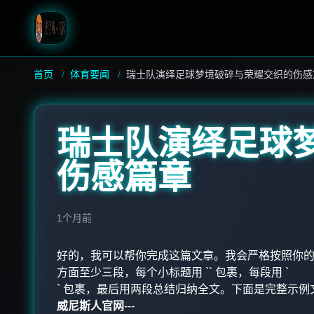
首页
体育要闻
瑞士队演绎足球梦境破碎与荣耀交织的伤感
瑞士队演绎足球
伤感篇章
1个月前
好的，我可以帮你完成这篇文章。我会严格按照你的
方面至少三段，每个小标题用 `` 包裹，每段用 `
` 包裹，最后用两段总结归纳全文。下面是完整示例
威尼斯人官网
---