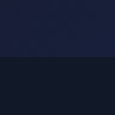
联系方式
客服热线：14482326202
邮箱：indigent@hotmail.com
地址：广州市越秀区中山三路33号10楼B
部分（部位：F90）