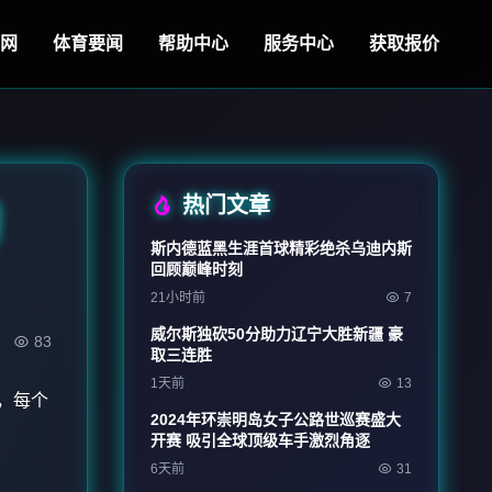
网
体育要闻
帮助中心
服务中心
获取报价
热门文章
的
斯内德蓝黑生涯首球精彩绝杀乌迪内斯
回顾巅峰时刻
21小时前
7
威尔斯独砍50分助力辽宁大胜新疆 豪
83
取三连胜
1天前
13
，每个
2024年环崇明岛女子公路世巡赛盛大
开赛 吸引全球顶级车手激烈角逐
6天前
31