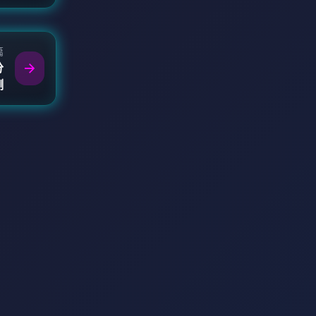
篇
分
测