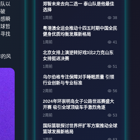
士队以
郑智未来去向二选一 泰山队是他最佳
选择
刻破
1周前
38
伤感瞬
足球哲
粤港澳全运会推动十四五时期中国全民
中寻找
健身优质均衡发展新格局
1周前
41
北京女排上演逆转好戏3比2力克山东
作的风
女排挺进决赛
1周前
51
乌尔伯格专注保障对手睡眠质量 引领
行业创新与专业标准
2周前
56
2024年环崇明岛女子公路世巡赛盛大
开赛 吸引全球顶级车手激烈角逐
2周前
53
国际篮联探讨世界杯扩军方案推动全球
篮球发展新格局
2周前
63