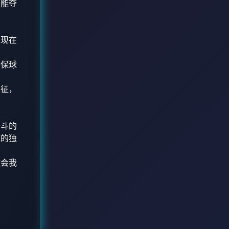
未能夺
体现在
确保球
象征，
奋斗的
球的独
教会我