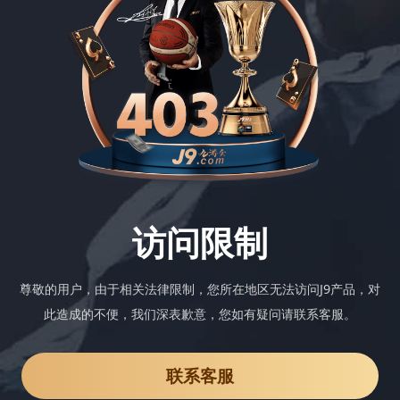
访问限制
尊敬的用户，由于相关法律限制，您所在地区无法访问J9产品，对
此造成的不便，我们深表歉意，您如有疑问请联系客服。
联系客服