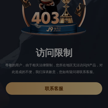
访问限制
尊敬的用户，由于相关法律限制，您所在地区无法访问J9产品，对
此造成的不便，我们深表歉意，您如有疑问请联系客服。
联系客服